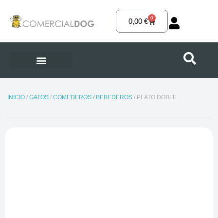
Ir
al
0
Carrito
0,00
€
contenido
INICIO
/
GATOS
/
COMEDEROS / BEBEDEROS
/ PLATO DOBLE