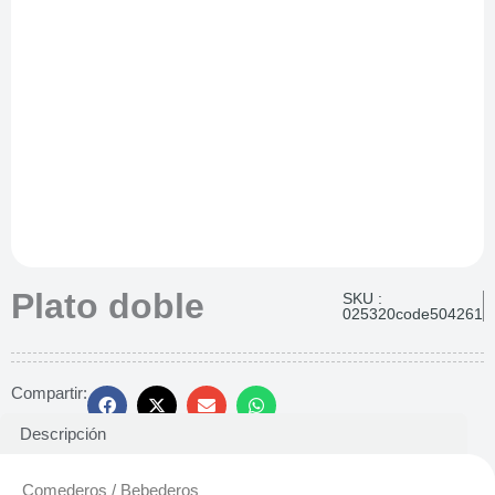
Plato doble
SKU :
025320code504261
Compartir:
Descripción
Comederos / Bebederos