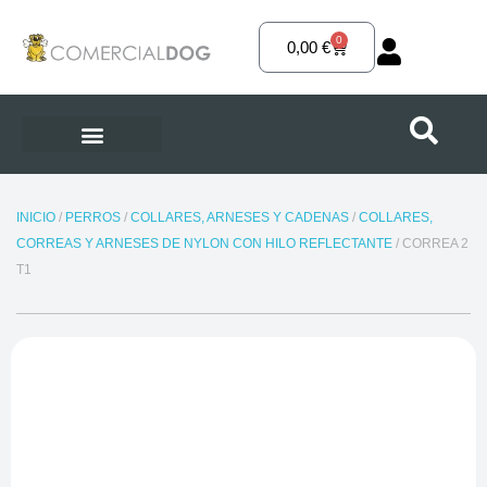
Ir
al
0
Carrito
0,00
€
contenido
INICIO
/
PERROS
/
COLLARES, ARNESES Y CADENAS
/
COLLARES,
CORREAS Y ARNESES DE NYLON CON HILO REFLECTANTE
/ CORREA 2
T1