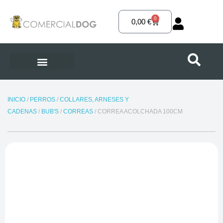
Ir
al
0
Carrito
0,00
€
contenido
INICIO
/
PERROS
/
COLLARES, ARNESES Y
CADENAS
/
BUB'S
/
CORREAS
/ CORREA ACOLCHADA 100CM