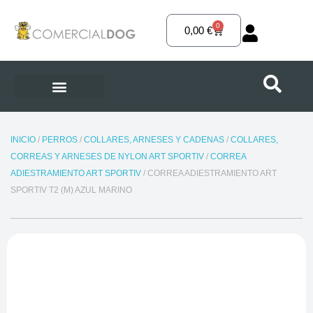
Ir
al
0
Carrito
0,00
€
contenido
INICIO
/
PERROS
/
COLLARES, ARNESES Y CADENAS
/
COLLARES,
CORREAS Y ARNESES DE NYLON ART SPORTIV
/
CORREA
ADIESTRAMIENTO ART SPORTIV
/ CORREA ADIESTRAMIENTO ART
SPORTIV T2 (M) AZUL MARINO