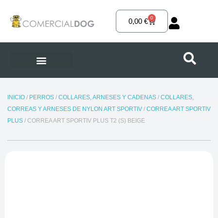
Ir
al
0
Carrito
0,00
€
contenido
INICIO
/
PERROS
/
COLLARES, ARNESES Y CADENAS
/
COLLARES,
CORREAS Y ARNESES DE NYLON ART SPORTIV
/
CORREA ART SPORTIV
PLUS
/ CORREA ART SPORTIV PLUS T2 (S) BEIGE