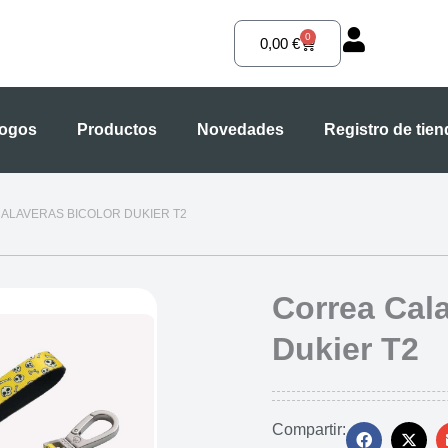
0
Carrito
0,00
€
logos
Productos
Novedades
Registro de tie
CALAVERAS BICOLOR DUKIER T2
Correa Cala
Dukier T2
Compartir: