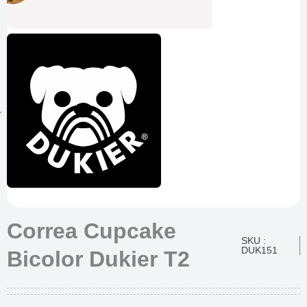
Correa Cupcake
SKU :
DUK151
Bicolor Dukier T2