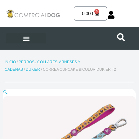
Ir
al
0
Carrito
0,00
€
contenido
INICIO
/
PERROS
/
COLLARES, ARNESES Y
CADENAS
/
DUKIER
/ CORREA CUPCAKE BICOLOR DUKIER T2
🔍