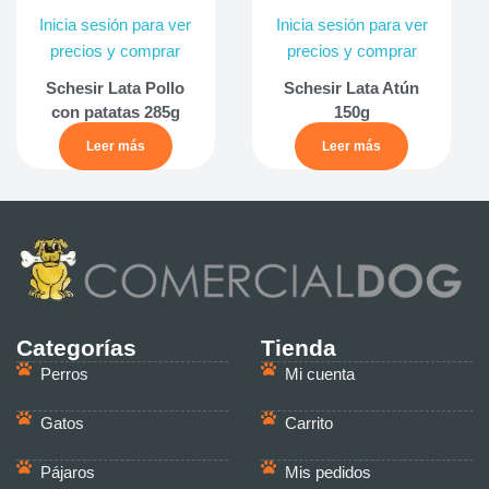
Inicia sesión para ver
Inicia sesión para ver
precios y comprar
precios y comprar
Schesir Lata Pollo
Schesir Lata Atún
con patatas 285g
150g
Leer más
Leer más
Categorías
Tienda
Perros
Mi cuenta
Gatos
Carrito
Pájaros
Mis pedidos