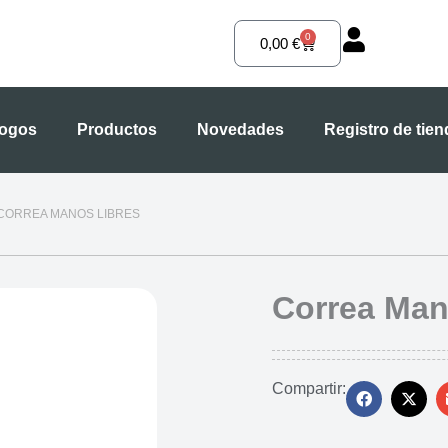
0
Carrito
0,00
€
logos
Productos
Novedades
Registro de tie
 CORREA MANOS LIBRES
Correa Man
Compartir: