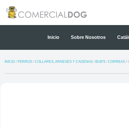
Ir
al
contenido
Inicio
Sobre Nosotros
Catá
INICIO
/
PERROS
/
COLLARES, ARNESES Y CADENAS
/
BUB'S
/
CORREAS
/