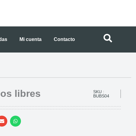
ndas
Mi cuenta
Contacto
os libres
SKU :
BUBS04