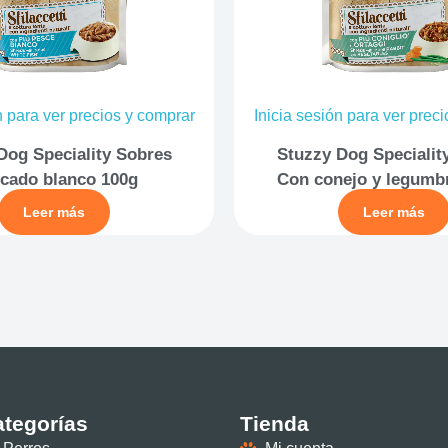
n para ver precios y comprar
Inicia sesión para ver prec
Dog Speciality Sobres
Stuzzy Dog Specialit
cado blanco 100g
Con conejo y legumb
Leer más
Leer más
tegorías
Tienda