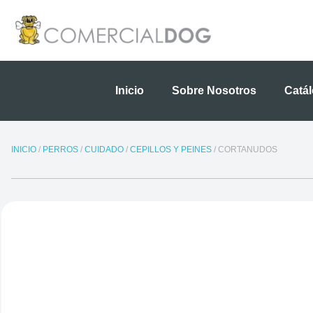
Ir
al
contenido
Inicio
Sobre Nosotros
Catá
INICIO
/
PERROS
/
CUIDADO
/
CEPILLOS Y PEINES
/ CORTANUDOS