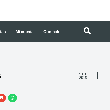
ndas
Mi cuenta
Contacto
s
SKU :
2515