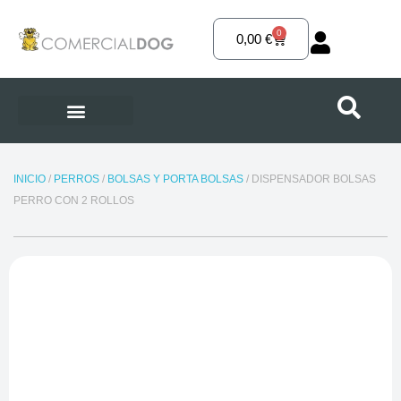
Ir
al
0
Carrito
0,00
€
contenido
INICIO
/
PERROS
/
BOLSAS Y PORTA BOLSAS
/ DISPENSADOR BOLSAS
PERRO CON 2 ROLLOS