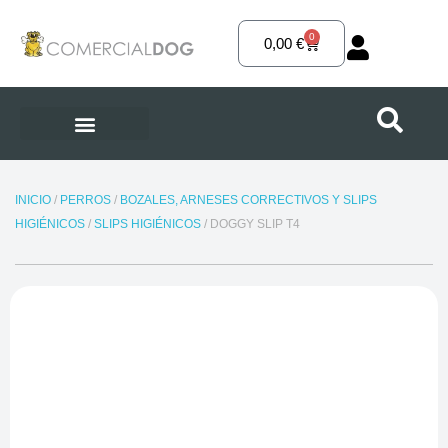
Ir
al
0
Carrito
0,00
€
contenido
INICIO
/
PERROS
/
BOZALES, ARNESES CORRECTIVOS Y SLIPS
HIGIÉNICOS
/
SLIPS HIGIÉNICOS
/ DOGGY SLIP T4