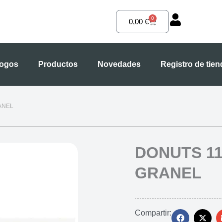
0
Carrito
0,00
€
logos
Productos
Novedades
Registro de tie
ANEL
DONUTS 11
GRANEL
Compartir: