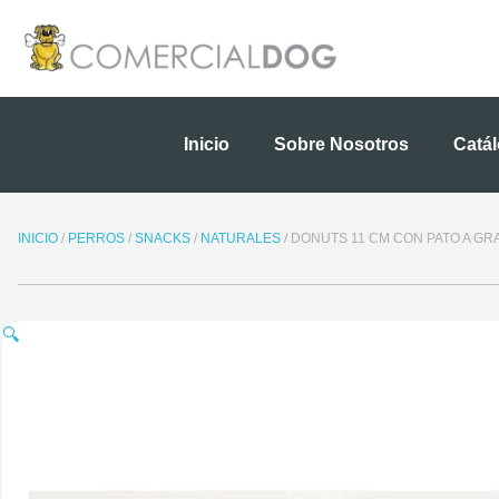
Ir
al
contenido
Inicio
Sobre Nosotros
Catá
INICIO
/
PERROS
/
SNACKS
/
NATURALES
/ DONUTS 11 CM CON PATO A GR
🔍