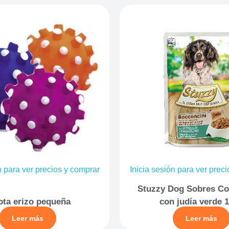
n para ver precios y comprar
Inicia sesión para ver prec
Stuzzy Dog Sobres Co
ota erizo pequeña
con judía verde 
Leer más
Leer más