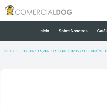
Ir
al
contenido
Inicio
Sobre Nosotros
Catá
INICIO
/
PERROS
/
BOZALES, ARNESES CORRECTIVOS Y SLIPS HIGIÉNICO