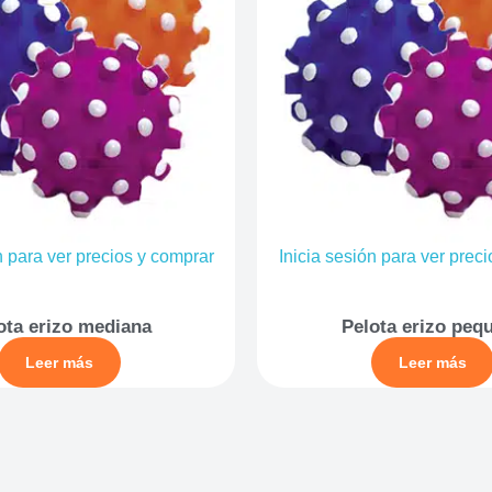
n para ver precios y comprar
Inicia sesión para ver prec
ota erizo mediana
Pelota erizo peq
Leer más
Leer más