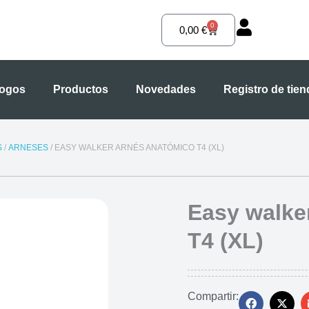
0
Carrito
0,00
€
logos
Productos
Novedades
Registro de tie
S
/
ARNESES
/ EASY WALKER ARNÉS ANATÓMICO T4 (XL)
Easy walke
T4 (XL)
Compartir: