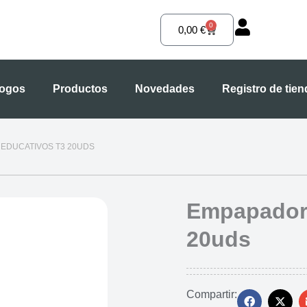
0
Carrito
0,00
€
logos
Productos
Novedades
Registro de tie
EDUCATIVOS T3 20UDS
Empapadore
20uds
Compartir: