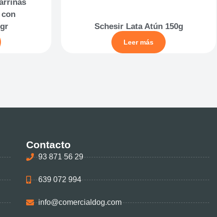
arrinas
 con
gr
Schesir Lata Atún 150g
Leer más
Contacto
93 871 56 29
639 072 994
info@comercialdog.com