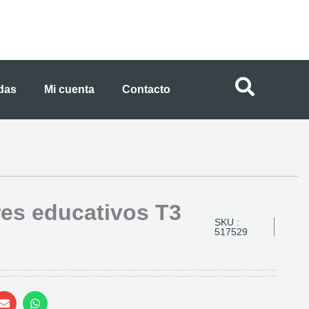
ndas
Mi cuenta
Contacto
s educativos T3
SKU :
517529