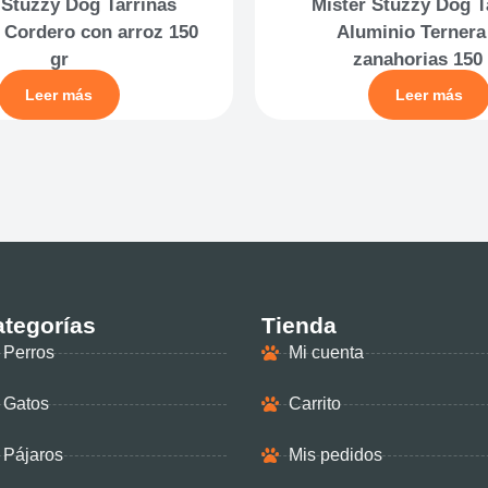
 Stuzzy Dog Tarrinas
Mister Stuzzy Dog T
 Cordero con arroz 150
Aluminio Ternera
gr
zanahorias 150 
Leer más
Leer más
tegorías
Tienda
Perros
Mi cuenta
Gatos
Carrito
Pájaros
Mis pedidos