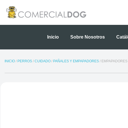
Ir
al
contenido
Inicio
Sobre Nosotros
Catá
INICIO
/
PERROS
/
CUIDADO
/
PAÑALES Y EMPAPADORES
/ EMPAPADORES 