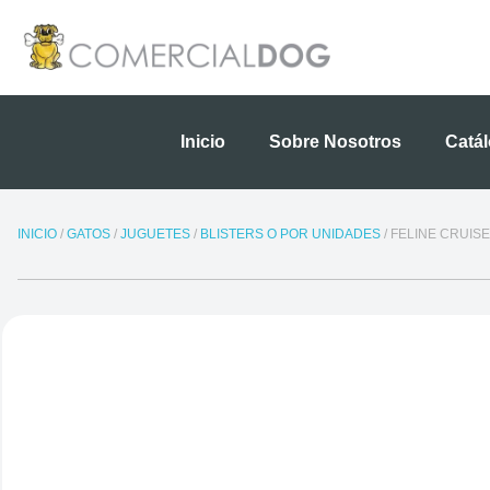
Ir
al
contenido
Inicio
Sobre Nosotros
Catá
INICIO
/
GATOS
/
JUGUETES
/
BLISTERS O POR UNIDADES
/ FELINE CRUIS