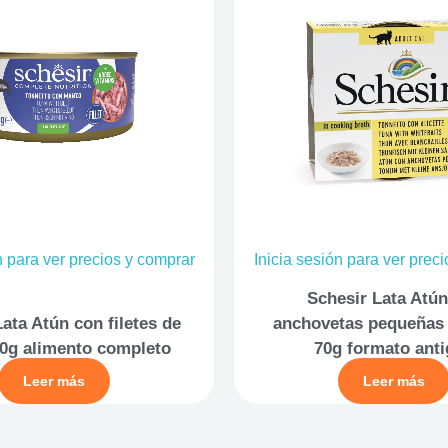
n para ver precios y comprar
Inicia sesión para ver prec
Schesir Lata Atú
ata Atún con filetes de
anchovetas pequeñas 
0g alimento completo
70g formato ant
Leer más
Leer más