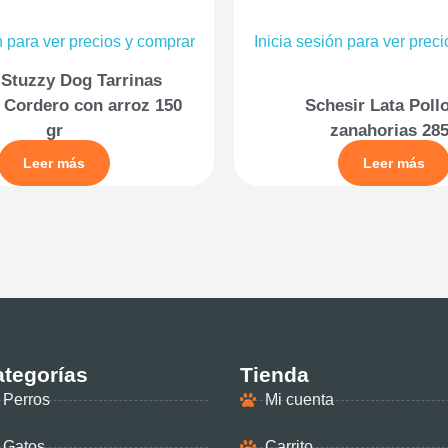
n para ver precios y comprar
Inicia sesión para ver prec
 Stuzzy Dog Tarrinas
 Cordero con arroz 150
Schesir Lata Poll
gr
zanahorias 28
Leer más
Leer más
tegorías
Tienda
Perros
Mi cuenta
Gatos
Carrito