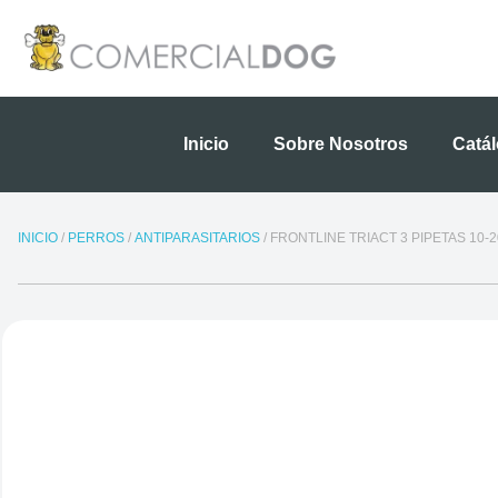
Ir
al
contenido
Inicio
Sobre Nosotros
Catá
INICIO
/
PERROS
/
ANTIPARASITARIOS
/ FRONTLINE TRIACT 3 PIPETAS 10-2