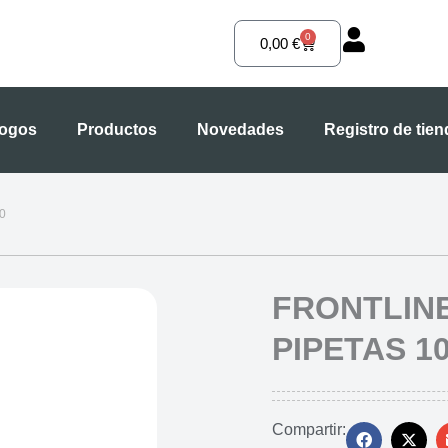
0
Carrito
0,00
€
logos
Productos
Novedades
Registro de tie
0
FRONTLINE
PIPETAS 10
Compartir: