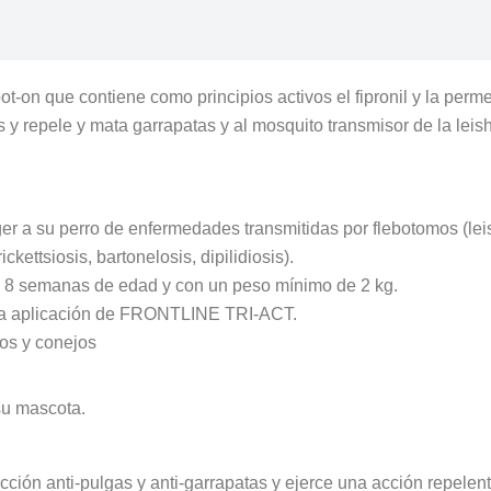
pot-on que contiene como principios activos el fipronil y la perm
s y repele y mata garrapatas y al mosquito transmisor de la lei
 a su perro de enfermedades transmitidas por flebotomos (leish
kettsiosis, bartonelosis, dipilidiosis).
 las 8 semanas de edad y con un peso mínimo de 2 kg.
ada aplicación de FRONTLINE TRI-ACT.
os y conejos
su mascota.
tección anti-pulgas y anti-garrapatas y ejerce una acción repele