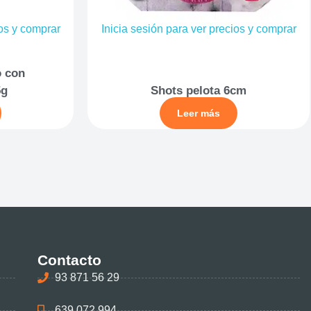
ios y comprar
Inicia sesión para ver precios y comprar
o con
5g
Shots pelota 6cm
Leer más
Contacto
93 871 56 29
639 072 994