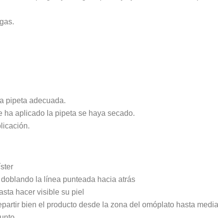
lgas.
la pipeta adecuada.
e ha aplicado la pipeta se haya secado.
licación.
íster
o doblando la línea punteada hacia atrás
asta hacer visible su piel
repartir bien el producto desde la zona del omóplato hasta medi
punto