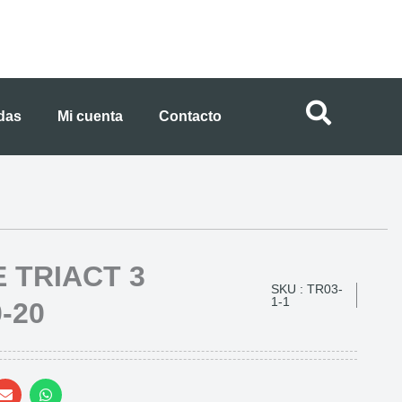
ndas
Mi cuenta
Contacto
 TRIACT 3
SKU : TR03-
1-1
-20