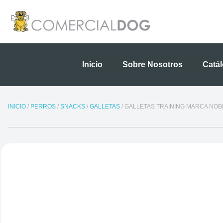
Ir
al
contenido
Inicio
Sobre Nosotros
Catá
INICIO
/
PERROS
/
SNACKS
/
GALLETAS
/ GALLETAS TRAINING MARCA NOB