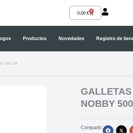
0
Carrito
0,00
€
logos
Productos
Novedades
Registro de tie
BY 500 GR
GALLETAS
NOBBY 500
Compartir: