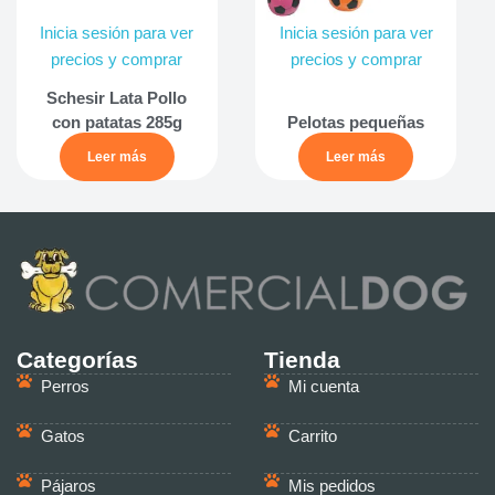
Inicia sesión para ver
Inicia sesión para ver
precios y comprar
precios y comprar
Schesir Lata Pollo
con patatas 285g
Pelotas pequeñas
Leer más
Leer más
Categorías
Tienda
Perros
Mi cuenta
Gatos
Carrito
Pájaros
Mis pedidos