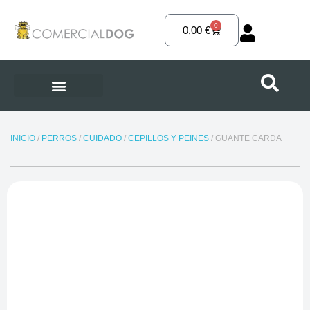
Ir
al
0
Carrito
0,00
€
contenido
INICIO
/
PERROS
/
CUIDADO
/
CEPILLOS Y PEINES
/ GUANTE CARDA