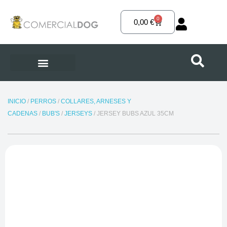
Ir
al
0
Carrito
0,00
€
contenido
INICIO
/
PERROS
/
COLLARES, ARNESES Y
CADENAS
/
BUB'S
/
JERSEYS
/ JERSEY BUBS AZUL 35CM