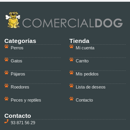
Categorías
Tienda
Perros
Mi cuenta
Gatos
Carrito
Pájaros
Mis pedidos
Roedores
Lista de deseos
Peces y reptiles
Contacto
Contacto
93 871 56 29