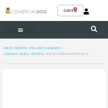
Ir
al
0
Carrito
0,00
€
contenido
INICIO
/
PERROS
/
COLLARES, ARNESES Y
CADENAS
/
BUB'S
/
JERSEYS
/ JERSEY BUBS MARRÓN 35CM