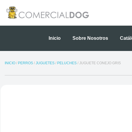
Ir
al
contenido
Inicio
Sobre Nosotros
Catá
INICIO
/
PERROS
/
JUGUETES
/
PELUCHES
/ JUGUETE CONEJO GRIS