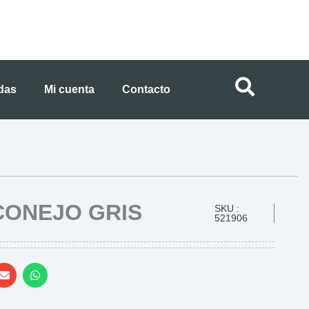
ndas
Mi cuenta
Contacto
CONEJO GRIS
SKU :
521906