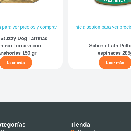
n para ver precios y comprar
Inicia sesión para ver prec
 Stuzzy Dog Tarrinas
minio Ternera con
Schesir Lata Poll
anahorias 150 gr
espinacas 285
Leer más
Leer más
tegorías
Tienda