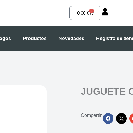
0
Carrito
0,00
€
logos
Productos
Novedades
Registro de tie
JUGUETE 
Compartir: