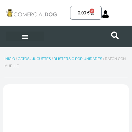
Ir
al
0
Carrito
0,00
€
contenido
INICIO
/
GATOS
/
JUGUETES
/
BLISTERS O POR UNIDADES
/ RATÓN CON
MUELLE