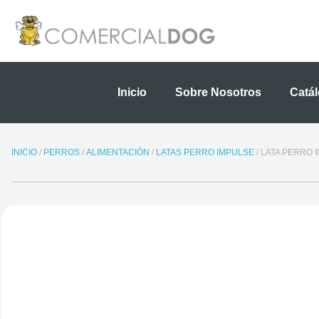
Ir
al
contenido
Inicio
Sobre Nosotros
Catá
INICIO
/
PERROS
/
ALIMENTACIÓN
/
LATAS PERRO IMPULSE
/ LATA PERRO 