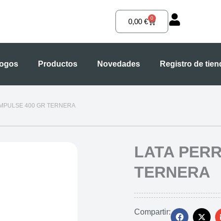
0
Carrito
0,00
€
logos
Productos
Novedades
Registro de tie
IMPULSE 400 GR TERNERA
LATA PERR
TERNERA
Compartir: