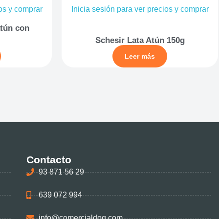
ios y comprar
Inicia sesión para ver precios y comprar
atún con
Schesir Lata Atún 150g
Leer más
Contacto
93 871 56 29
639 072 994
info@comercialdog.com