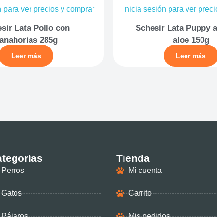
n para ver precios y comprar
Inicia sesión para ver prec
sir Lata Pollo con
Schesir Lata Puppy 
anahorias 285g
aloe 150g
Leer más
Leer más
tegorías
Tienda
Perros
Mi cuenta
Gatos
Carrito
Pájaros
Mis pedidos