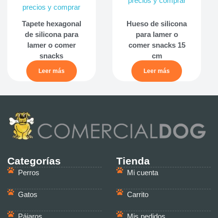
precios y comprar
precios y comprar
Tapete hexagonal
Hueso de silicona
de silicona para
para lamer o
lamer o comer
comer snacks 15
snacks
cm
Leer más
Leer más
Categorías
Tienda
Perros
Mi cuenta
Gatos
Carrito
Pájaros
Mis pedidos