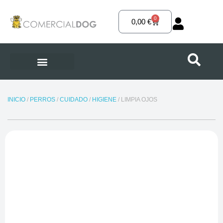
Ir
al
0
Carrito
0,00
€
contenido
INICIO
/
PERROS
/
CUIDADO
/
HIGIENE
/ LIMPIA OJOS