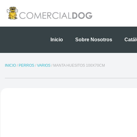
Ir
al
contenido
Inicio
Sobre Nosotros
Catá
INICIO
/
PERROS
/
VARIOS
/ MANTA HUESITOS 100X70CM