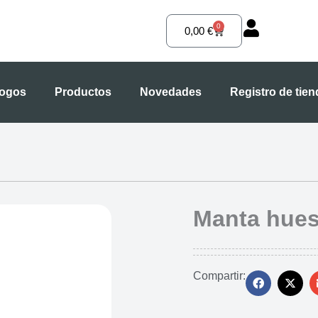
0
Carrito
0,00
€
logos
Productos
Novedades
Registro de tie
Manta hues
Compartir: