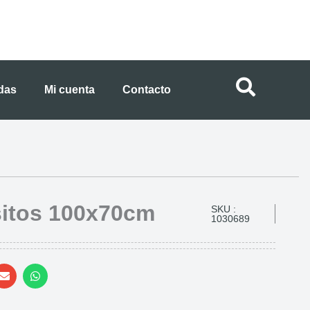
ndas
Mi cuenta
Contacto
itos 100x70cm
SKU :
1030689