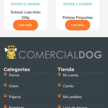
precios y comprar
precios y comprar
Schesir Lata Atún
150g
Pelotas Pequeñas
Leer más
Leer más
Categorías
Tienda
Perros
Mi cuenta
Gatos
Carrito
Pájaros
Mis pedidos
Roedores
Lista de deseos