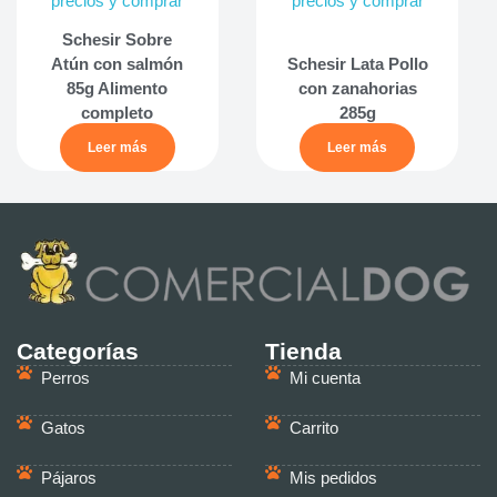
precios y comprar
precios y comprar
Schesir Sobre
Atún con salmón
Schesir Lata Pollo
85g Alimento
con zanahorias
completo
285g
Leer más
Leer más
Categorías
Tienda
Perros
Mi cuenta
Gatos
Carrito
Pájaros
Mis pedidos