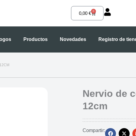
0
Carrito
0,00
€
logos
Productos
Novedades
Registro de tie
 12CM
Nervio de 
12cm
Compartir: