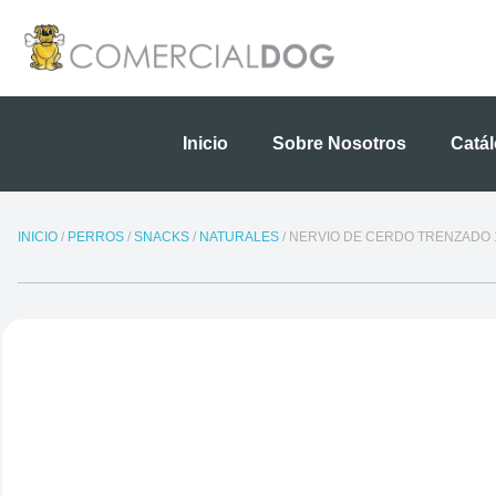
Ir
al
contenido
Inicio
Sobre Nosotros
Catá
INICIO
/
PERROS
/
SNACKS
/
NATURALES
/ NERVIO DE CERDO TRENZADO