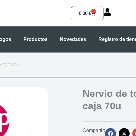
0
Carrito
0,00
€
logos
Productos
Novedades
Registro de tie
, CAJA 70U
Nervio de 
caja 70u
Compartir: