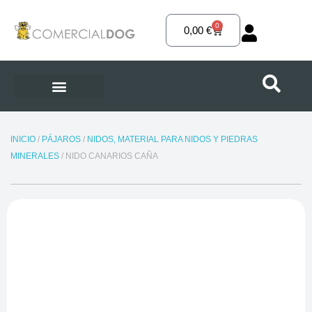
Ir
al
0
Carrito
0,00
€
contenido
INICIO
/
PÁJAROS
/
NIDOS, MATERIAL PARA NIDOS Y PIEDRAS
MINERALES
/ NIDO CANARIOS CAÑA