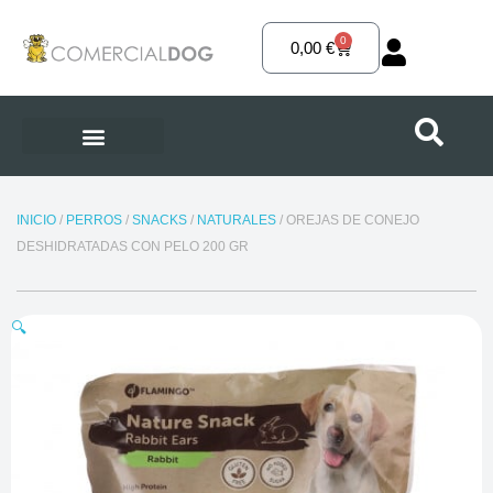
Ir
al
0
Carrito
0,00
€
contenido
INICIO
/
PERROS
/
SNACKS
/
NATURALES
/ OREJAS DE CONEJO
DESHIDRATADAS CON PELO 200 GR
🔍