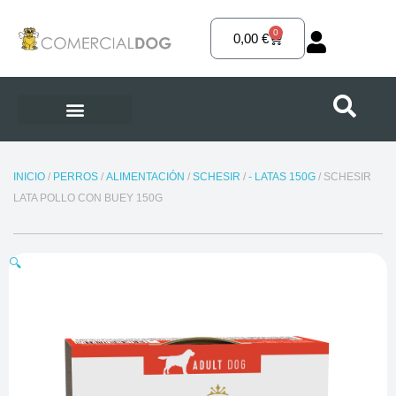
Ir
al
0
Carrito
0,00
€
contenido
INICIO
/
PERROS
/
ALIMENTACIÓN
/
SCHESIR
/
- LATAS 150G
/ SCHESIR
LATA POLLO CON BUEY 150G
🔍