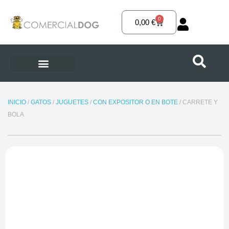
Ir
al
0
Carrito
0,00
€
contenido
INICIO
/
GATOS
/
JUGUETES
/
CON EXPOSITOR O EN BOTE
/ CARRETE Y
BOLA