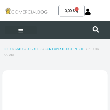
Ir
al
0
Carrito
0,00
€
contenido
INICIO
/
GATOS
/
JUGUETES
/
CON EXPOSITOR O EN BOTE
/ PELOTA
SAFARI