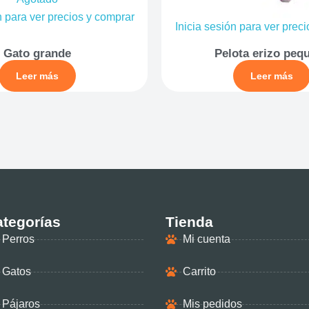
n para ver precios y comprar
Inicia sesión para ver prec
Gato grande
Pelota erizo peq
Leer más
Leer más
tegorías
Tienda
Perros
Mi cuenta
Gatos
Carrito
Pájaros
Mis pedidos