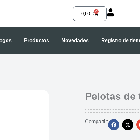
0
Carrito
0,00
€
logos
Productos
Novedades
Registro de tie
Pelotas de
Compartir: