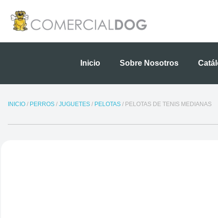
Ir
al
contenido
Inicio
Sobre Nosotros
Catá
INICIO
/
PERROS
/
JUGUETES
/
PELOTAS
/ PELOTAS DE TENIS MEDIANAS