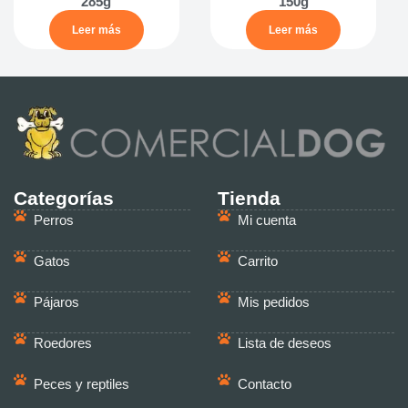
285g
150g
Leer más
Leer más
Categorías
Tienda
Perros
Mi cuenta
Gatos
Carrito
Pájaros
Mis pedidos
Roedores
Lista de deseos
Peces y reptiles
Contacto