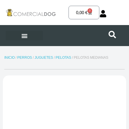
Ir
al
0
Carrito
0,00
€
contenido
INICIO
/
PERROS
/
JUGUETES
/
PELOTAS
/ PELOTAS MEDIANAS