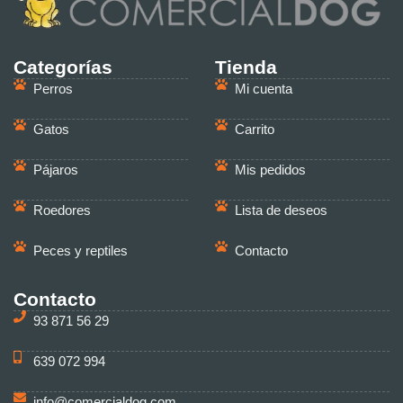
Categorías
Tienda
Perros
Mi cuenta
Gatos
Carrito
Pájaros
Mis pedidos
Roedores
Lista de deseos
Peces y reptiles
Contacto
Contacto
93 871 56 29
639 072 994
info@comercialdog.com