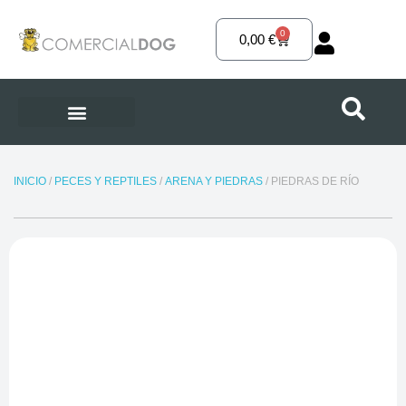
Ir
al
0
Carrito
0,00
€
contenido
INICIO
/
PECES Y REPTILES
/
ARENA Y PIEDRAS
/ PIEDRAS DE RÍO