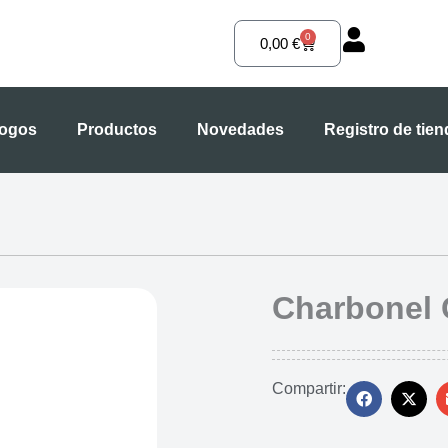
0
Carrito
0,00
€
logos
Productos
Novedades
Registro de tie
Charbonel 
Compartir: