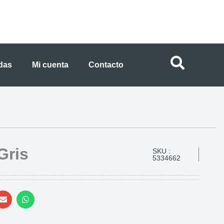
ndas
Mi cuenta
Contacto
Gris
SKU :
5334662