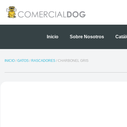
Ir
al
contenido
Inicio
Sobre Nosotros
Catá
INICIO
/
GATOS
/
RASCADORES
/ CHARBONEL GRIS