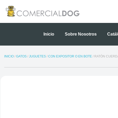
Ir
al
contenido
Inicio
Sobre Nosotros
Catá
INICIO
/
GATOS
/
JUGUETES
/
CON EXPOSITOR O EN BOTE
/ RATÓN CUERD