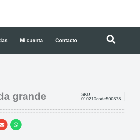
ndas
Mi cuenta
Contacto
da grande
SKU :
010210code500378