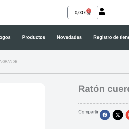
0
Carrito
0,00
€
logos
Productos
Novedades
Registro de tie
A GRANDE
Ratón cuer
Compartir: