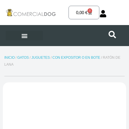
Ir
al
0
Carrito
0,00
€
contenido
INICIO
/
GATOS
/
JUGUETES
/
CON EXPOSITOR O EN BOTE
/ RATÓN DE
LANA