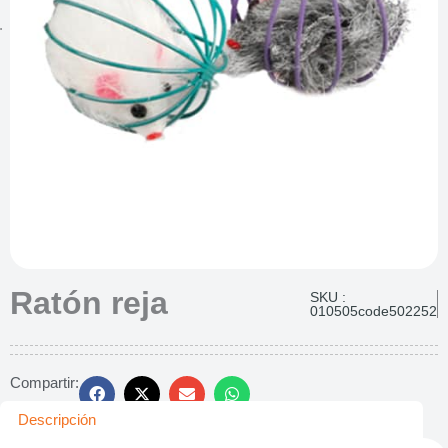
Ratón reja
SKU :
010505code502252
Compartir:
Descripción