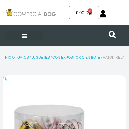
Ir
al
0
Carrito
0,00
€
contenido
INICIO
/
GATOS
/
JUGUETES
/
CON EXPOSITOR O EN BOTE
/ RATÓN REJA
🔍