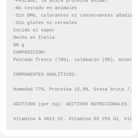
-Pescado, la única proteína animal

-No testado en animales

-Sin OMG, colorantes ni conservantes añadidos
-Sin gluten ni cereales

Cocido al vapor

Hecho en Italia

80 g

COMPOSICIÓN:

Pescado fresco (70%), calabacín (5%), mineral
COMPONENTES ANALÍTICOS:

Humedad 77%, Proteína 12,5%, Grasa bruta 7,5%
ADITIVOS (por kg): ADITIVOS NUTRICIONALES:

Vitamina A 3612 UI, Vitamina D3 255 UI, Vita