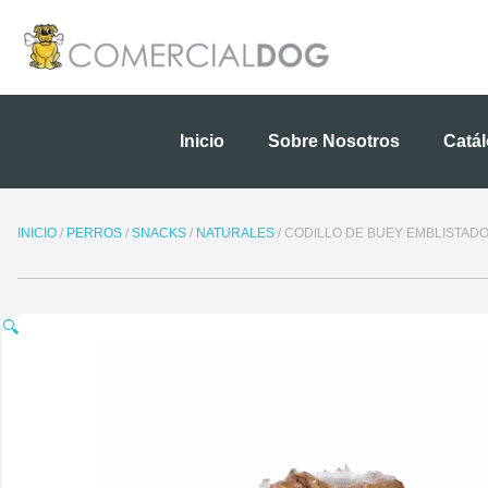
Ir
al
contenido
Inicio
Sobre Nosotros
Catá
INICIO
/
PERROS
/
SNACKS
/
NATURALES
/ CODILLO DE BUEY EMBLISTADO
🔍