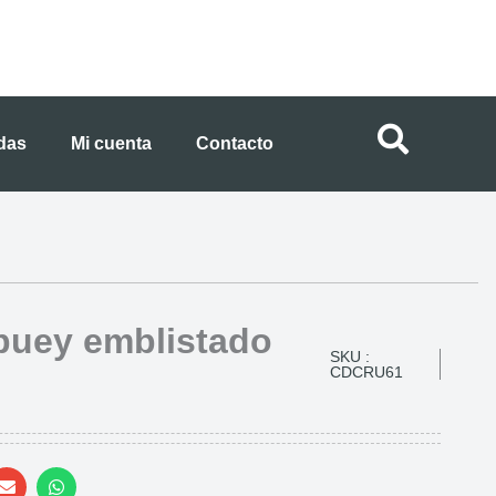
ndas
Mi cuenta
Contacto
 buey emblistado
SKU :
CDCRU61