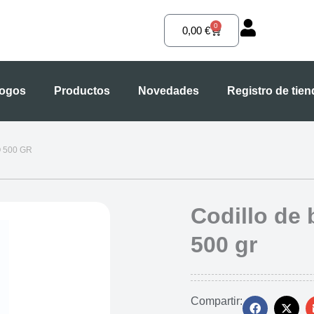
0
Carrito
0,00
€
logos
Productos
Novedades
Registro de tie
 500 GR
Codillo de
500 gr
Compartir: