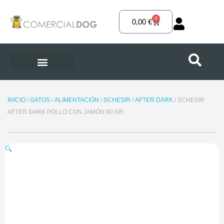
Ir
al
0
Carrito
0,00
€
contenido
INICIO
/
GATOS
/
ALIMENTACIÓN
/
SCHESIR
/
AFTER DARK
/ SCHESIR
AFTER DARK POLLO CON JAMÓN 80 GR
🔍