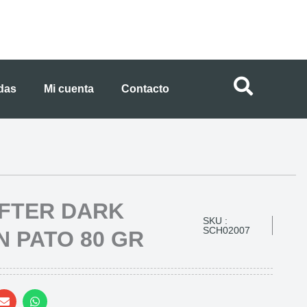
ndas
Mi cuenta
Contacto
AFTER DARK
SKU :
SCH02007
 PATO 80 GR