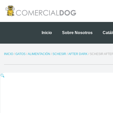
Ir
al
contenido
Inicio
Sobre Nosotros
Catá
INICIO
/
GATOS
/
ALIMENTACIÓN
/
SCHESIR
/
AFTER DARK
/ SCHESIR AFTE
🔍