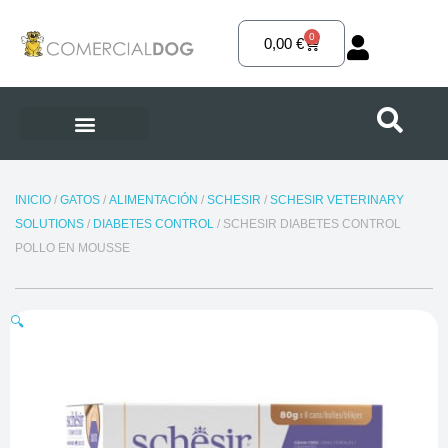
Ir
al
0
Carrito
0,00
€
contenido
INICIO
/
GATOS
/
ALIMENTACIÓN
/
SCHESIR
/
SCHESIR VETERINARY
SOLUTIONS
/
DIABETES CONTROL
/ SCHESIR DIABETES CONTROL
POLLO EN MOUSSE
🔍