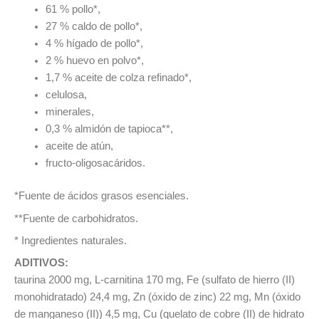
61 % pollo*,
27 % caldo de pollo*,
4 % hígado de pollo*,
2 % huevo en polvo*,
1,7 % aceite de colza refinado*,
celulosa,
minerales,
0,3 % almidón de tapioca**,
aceite de atún,
fructo-oligosacáridos.
*Fuente de ácidos grasos esenciales.
**Fuente de carbohidratos.
* Ingredientes naturales.
ADITIVOS:
taurina 2000 mg, L-carnitina 170 mg, Fe (sulfato de hierro (II)
monohidratado) 24,4 mg, Zn (óxido de zinc) 22 mg, Mn (óxido
de manganeso (II)) 4,5 mg, Cu (quelato de cobre (II) de hidrato