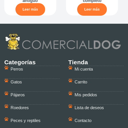
antiguo
completo
Leer más
Leer más
Categorías
Tienda
Perros
Mi cuenta
Gatos
Carrito
Pájaros
Mis pedidos
Roedores
Lista de deseos
Peces y reptiles
Contacto