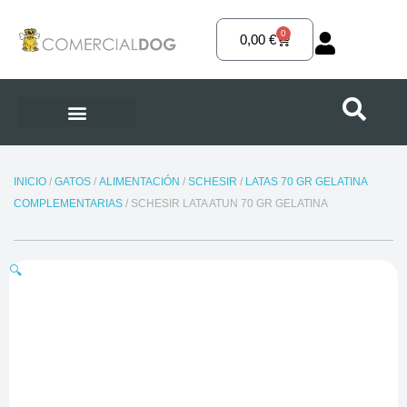
Ir
al
0
Carrito
0,00
€
contenido
INICIO
/
GATOS
/
ALIMENTACIÓN
/
SCHESIR
/
LATAS 70 GR GELATINA
COMPLEMENTARIAS
/ SCHESIR LATA ATUN 70 GR GELATINA
🔍