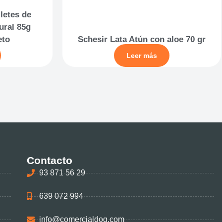
iletes de
ural 85g
eto
Schesir Lata Atún con aloe 70 gr
Leer más
Contacto
93 871 56 29
639 072 994
info@comercialdog.com