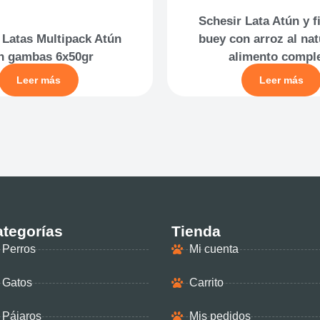
Schesir Lata Atún y f
 Latas Multipack Atún
buey con arroz al nat
n gambas 6x50gr
alimento compl
Leer más
Leer más
tegorías
Tienda
Perros
Mi cuenta
Gatos
Carrito
Pájaros
Mis pedidos