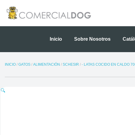
Ir
al
contenido
Inicio
Sobre Nosotros
Catá
INICIO
/
GATOS
/
ALIMENTACIÓN
/
SCHESIR
/
- LATAS COCIDO EN CALDO 7
🔍