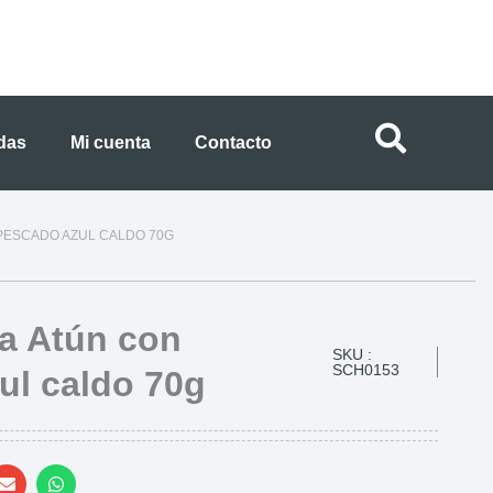
ndas
Mi cuenta
Contacto
 PESCADO AZUL CALDO 70G
ta Atún con
SKU :
SCH0153
ul caldo 70g