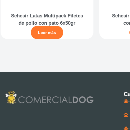
Schesir Latas Multipack Filetes
Schesir
de pollo con pato 6x50gr
co
Leer más
Ca