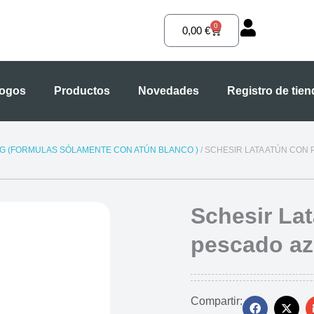
0
Carrito
0,00
€
logos
Productos
Novedades
Registro de tie
0G (FORMULAS SÓLAMENTE CON ATÚN BLANCO )
/ SCHESIR LATA ATÚN CON
Schesir La
pescado az
Compartir: